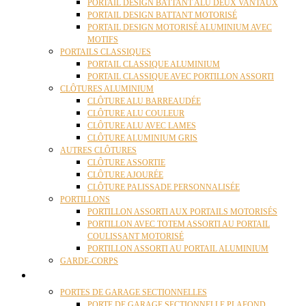
PORTAIL DESIGN BATTANT ALU DEUX VANTAUX
PORTAIL DESIGN BATTANT MOTORISÉ
PORTAIL DESIGN MOTORISÉ ALUMINIUM AVEC
MOTIFS
PORTAILS CLASSIQUES
PORTAIL CLASSIQUE ALUMINIUM
PORTAIL CLASSIQUE AVEC PORTILLON ASSORTI
CLÔTURES ALUMINIUM
CLÔTURE ALU BARREAUDÉE
CLÔTURE ALU COULEUR
CLÔTURE ALU AVEC LAMES
CLÔTURE ALUMINIUM GRIS
AUTRES CLÔTURES
CLÔTURE ASSORTIE
CLÔTURE AJOURÉE
CLÔTURE PALISSADE PERSONNALISÉE
PORTILLONS
PORTILLON ASSORTI AUX PORTAILS MOTORISÉS
PORTILLON AVEC TOTEM ASSORTI AU PORTAIL
COULISSANT MOTORISÉ
PORTILLON ASSORTI AU PORTAIL ALUMINIUM
GARDE-CORPS
PORTES GARAGE
PORTES DE GARAGE SECTIONNELLES
PORTE DE GARAGE SECTIONNELLE PLAFOND