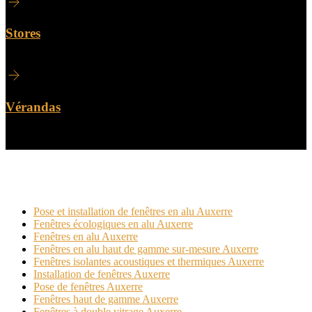
Stores
Vérandas
Dans cette catégorie
Pose et installation de fenêtres en alu Auxerre
Fenêtres écologiques en alu Auxerre
Fenêtres en alu Auxerre
Fenêtres en alu haut de gamme sur-mesure Auxerre
Fenêtres isolantes acoustiques et thermiques Auxerre
Installation de fenêtres Auxerre
Pose de fenêtres Auxerre
Fenêtres haut de gamme Auxerre
Fenêtres à double vitrage Auxerre