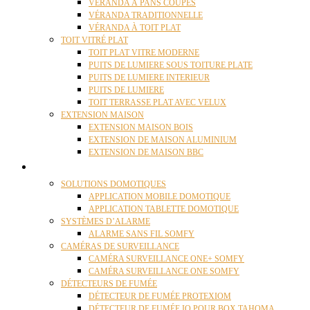
VÉRANDA À PANS COUPÉS
VÉRANDA TRADITIONNELLE
VÉRANDA À TOIT PLAT
TOIT VITRÉ PLAT
TOIT PLAT VITRE MODERNE
PUITS DE LUMIERE SOUS TOITURE PLATE
PUITS DE LUMIERE INTERIEUR
PUITS DE LUMIERE
TOIT TERRASSE PLAT AVEC VELUX
EXTENSION MAISON
EXTENSION MAISON BOIS
EXTENSION DE MAISON ALUMINIUM
EXTENSION DE MAISON BBC
DOMOTIQUE
SOLUTIONS DOMOTIQUES
APPLICATION MOBILE DOMOTIQUE
APPLICATION TABLETTE DOMOTIQUE
SYSTÈMES D’ALARME
ALARME SANS FIL SOMFY
CAMÉRAS DE SURVEILLANCE
CAMÉRA SURVEILLANCE ONE+ SOMFY
CAMÉRA SURVEILLANCE ONE SOMFY
DÉTECTEURS DE FUMÉE
DÉTECTEUR DE FUMÉE PROTEXIOM
DÉTECTEUR DE FUMÉE IO POUR BOX TAHOMA