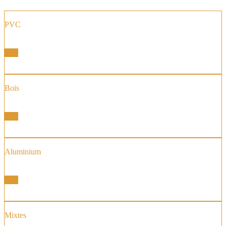
PVC
Fenêtre et Portes Fenêtres
Voir
Bois
Fenêtre et Portes Fenêtres
Voir
Aluminium
Fenêtre et Portes Fenêtres
Voir
Mixtes
Fenêtre et Portes Fenêtres