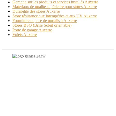
Garantie sur les produits et services installés Auxerre
Matériaux de qualité supérieure pour stores Auxerre
Durabilité des stores Auxerre
Store résistance aux intempéries et aux UV Auxerre
Fourniture et pose de portails à Auxerre
Stores BSO (Brise Soleil orientable)
Porte de garage Auxerre
Volets Auxerre
N'hésitez-pas à nous contacter et à nous demander un devis
personnalisé.
Nous vous accueillons du:
Lundi au Vendredi de 9h à 12h et de 14h à 19h
Samedi de 9h à 12h et de 14h à 17h