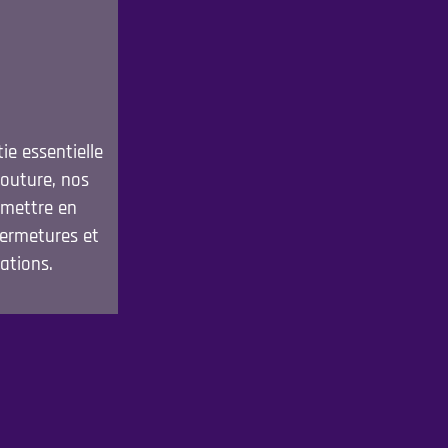
e essentielle
couture, nos
 mettre en
fermetures et
ations.