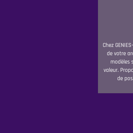
Chez GENIES-
de votre ar
modèles s
valeur. Prop
de pos