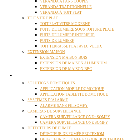
VÉRANDA À PANS COUPÉS
VÉRANDA TRADITIONNELLE
VÉRANDA À TOIT PLAT
TOIT VITRÉ PLAT
TOIT PLAT VITRE MODERNE
PUITS DE LUMIERE SOUS TOITURE PLATE
PUITS DE LUMIERE INTERIEUR
PUITS DE LUMIERE
TOIT TERRASSE PLAT AVEC VELUX
EXTENSION MAISON
EXTENSION MAISON BOIS
EXTENSION DE MAISON ALUMINIUM
EXTENSION DE MAISON BBC
DOMOTIQUE
SOLUTIONS DOMOTIQUES
APPLICATION MOBILE DOMOTIQUE
APPLICATION TABLETTE DOMOTIQUE
SYSTÈMES D’ALARME
ALARME SANS FIL SOMFY
CAMÉRAS DE SURVEILLANCE
CAMÉRA SURVEILLANCE ONE+ SOMFY
CAMÉRA SURVEILLANCE ONE SOMFY
DÉTECTEURS DE FUMÉE
DÉTECTEUR DE FUMÉE PROTEXIOM
DÉTECTEUR DE FUMÉE IO POUR BOX TAHOMA