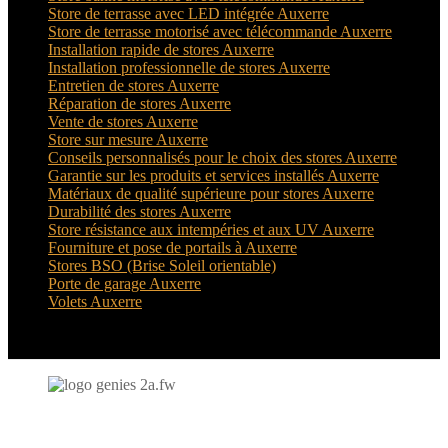
Store de terrasse avec LED intégrée Auxerre
Store de terrasse motorisé avec télécommande Auxerre
Installation rapide de stores Auxerre
Installation professionnelle de stores Auxerre
Entretien de stores Auxerre
Réparation de stores Auxerre
Vente de stores Auxerre
Store sur mesure Auxerre
Conseils personnalisés pour le choix des stores Auxerre
Garantie sur les produits et services installés Auxerre
Matériaux de qualité supérieure pour stores Auxerre
Durabilité des stores Auxerre
Store résistance aux intempéries et aux UV Auxerre
Fourniture et pose de portails à Auxerre
Stores BSO (Brise Soleil orientable)
Porte de garage Auxerre
Volets Auxerre