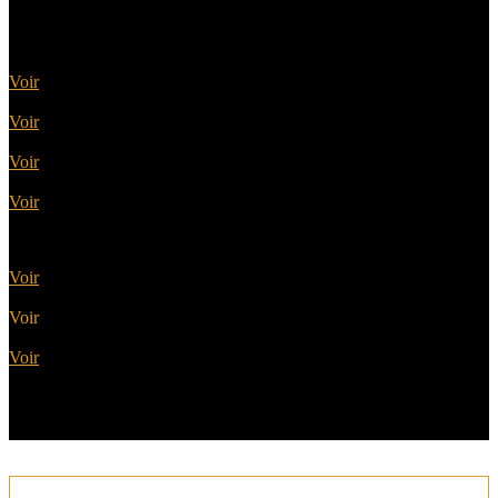
Portes sectionnelles
Voir
Portes battantes
Voir
Portes basculantes
Voir
Portes enroulables
Voir
Portes latérales
Voir
Portes motorisées
Voir
Portes coordonnées
Voir