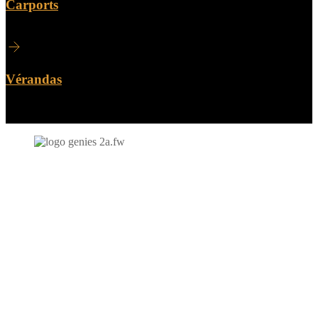
Carports
Vérandas
N'hésitez-pas à nous contacter et à nous demander un devis
personnalisé.
Nous vous accueillons du:
Lundi au Vendredi de 9h à 12h et de 14h à 19h
Samedi de 9h à 12h et de 14h à 17h