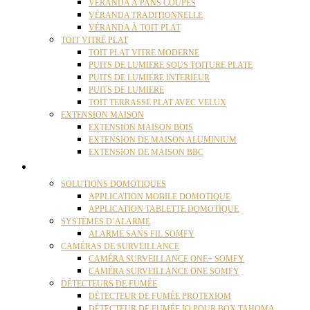
VÉRANDA À PANS COUPÉS
VÉRANDA TRADITIONNELLE
VÉRANDA À TOIT PLAT
TOIT VITRÉ PLAT
TOIT PLAT VITRE MODERNE
PUITS DE LUMIERE SOUS TOITURE PLATE
PUITS DE LUMIERE INTERIEUR
PUITS DE LUMIERE
TOIT TERRASSE PLAT AVEC VELUX
EXTENSION MAISON
EXTENSION MAISON BOIS
EXTENSION DE MAISON ALUMINIUM
EXTENSION DE MAISON BBC
DOMOTIQUE
SOLUTIONS DOMOTIQUES
APPLICATION MOBILE DOMOTIQUE
APPLICATION TABLETTE DOMOTIQUE
SYSTÈMES D’ALARME
ALARME SANS FIL SOMFY
CAMÉRAS DE SURVEILLANCE
CAMÉRA SURVEILLANCE ONE+ SOMFY
CAMÉRA SURVEILLANCE ONE SOMFY
DÉTECTEURS DE FUMÉE
DÉTECTEUR DE FUMÉE PROTEXIOM
DÉTECTEUR DE FUMÉE IO POUR BOX TAHOMA