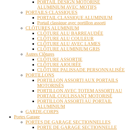
PORTAIL DESIGN MOTORISÉ
ALUMINIUM AVEC MOTIFS
PORTAILS CLASSIQUES
PORTAIL CLASSIQUE ALUMINIUM
Portail classique avec portillon assorti
CLÔTURES ALUMINIUM
CLÔTURE ALU BARREAUDÉE
CLÔTURE ALU COULEUR
CLÔTURE ALU AVEC LAMES
CLÔTURE ALUMINIUM GRIS
Autres Clôtures
CLÔTURE ASSORTIE
CLÔTURE AJOURÉE
CLÔTURE PALISSADE PERSONNALISÉE
PORTILLONS
PORTILLON ASSORTI AUX PORTAILS
MOTORISÉS
PORTILLON AVEC TOTEM ASSORTI AU
PORTAIL COULISSANT MOTORISÉ
PORTILLON ASSORTI AU PORTAIL
ALUMINIUM
GARDE-CORPS
Portes Garage
PORTES DE GARAGE SECTIONNELLES
PORTE DE GARAGE SECTIONNELLE