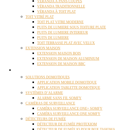
VÉRANDA À PANS COUPÉS
VÉRANDA TRADITIONNELLE
VÉRANDA À TOIT PLAT
TOIT VITRÉ PLAT
TOIT PLAT VITRE MODERNE
PUITS DE LUMIERE SOUS TOITURE PLATE
PUITS DE LUMIERE INTERIEUR
PUITS DE LUMIERE
TOIT TERRASSE PLAT AVEC VELUX
EXTENSION MAISON
EXTENSION MAISON BOIS
EXTENSION DE MAISON ALUMINIUM
EXTENSION DE MAISON BBC
DOMOTIQUE
SOLUTIONS DOMOTIQUES
APPLICATION MOBILE DOMOTIQUE
APPLICATION TABLETTE DOMOTIQUE
SYSTÈMES D’ALARME
ALARME SANS FIL SOMFY
CAMÉRAS DE SURVEILLANCE
CAMÉRA SURVEILLANCE ONE+ SOMFY
CAMÉRA SURVEILLANCE ONE SOMFY
DÉTECTEURS DE FUMÉE
DÉTECTEUR DE FUMÉE PROTEXIOM
DÉTECTEUR DE FUMÉE IO POUR BOX TAHOMA