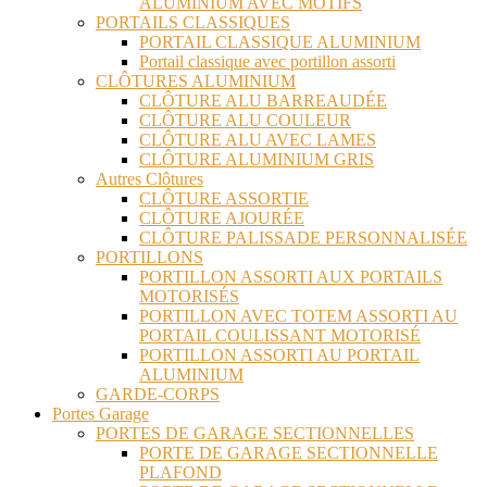
ALUMINIUM AVEC MOTIFS
PORTAILS CLASSIQUES
PORTAIL CLASSIQUE ALUMINIUM
Portail classique avec portillon assorti
CLÔTURES ALUMINIUM
CLÔTURE ALU BARREAUDÉE
CLÔTURE ALU COULEUR
CLÔTURE ALU AVEC LAMES
CLÔTURE ALUMINIUM GRIS
Autres Clôtures
CLÔTURE ASSORTIE
CLÔTURE AJOURÉE
CLÔTURE PALISSADE PERSONNALISÉE
PORTILLONS
PORTILLON ASSORTI AUX PORTAILS
MOTORISÉS
PORTILLON AVEC TOTEM ASSORTI AU
PORTAIL COULISSANT MOTORISÉ
PORTILLON ASSORTI AU PORTAIL
ALUMINIUM
GARDE-CORPS
Portes Garage
PORTES DE GARAGE SECTIONNELLES
PORTE DE GARAGE SECTIONNELLE
PLAFOND