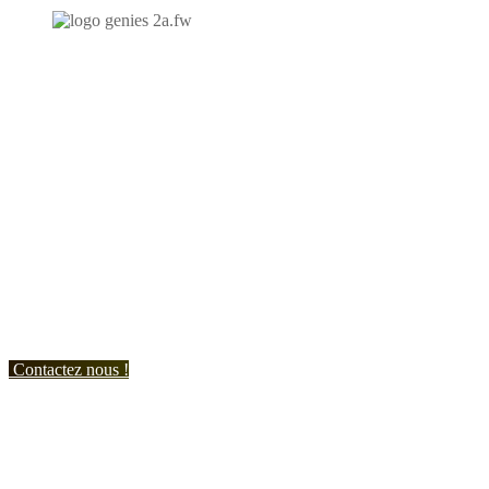
N'hésitez-pas à nous contacter et à nous demander un devis
personnalisé.
Nous vous accueillons du:
Lundi au Vendredi de 9h à 12h et de 14h à 19h
Samedi de 9h à 12h et de 14h à 17h
Contactez nous !