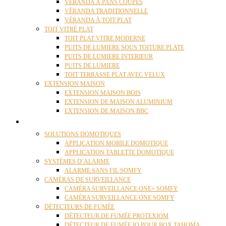
VÉRANDA À PANS COUPÉS
VÉRANDA TRADITIONNELLE
VÉRANDA À TOIT PLAT
TOIT VITRÉ PLAT
TOIT PLAT VITRE MODERNE
PUITS DE LUMIERE SOUS TOITURE PLATE
PUITS DE LUMIERE INTERIEUR
PUITS DE LUMIERE
TOIT TERRASSE PLAT AVEC VELUX
EXTENSION MAISON
EXTENSION MAISON BOIS
EXTENSION DE MAISON ALUMINIUM
EXTENSION DE MAISON BBC
DOMOTIQUE
SOLUTIONS DOMOTIQUES
APPLICATION MOBILE DOMOTIQUE
APPLICATION TABLETTE DOMOTIQUE
SYSTÈMES D’ALARME
ALARME SANS FIL SOMFY
CAMÉRAS DE SURVEILLANCE
CAMÉRA SURVEILLANCE ONE+ SOMFY
CAMÉRA SURVEILLANCE ONE SOMFY
DÉTECTEURS DE FUMÉE
DÉTECTEUR DE FUMÉE PROTEXIOM
DÉTECTEUR DE FUMÉE IO POUR BOX TAHOMA