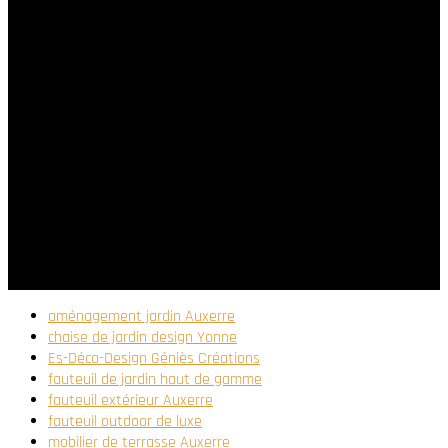
désirs de confort.
Contactez dès à présent nos conseillers pour planifier
votre étude personnalisée et découvrir l’ensemble de
nos collections. Ensemble, créons un espace extérieur
d’une élégance rare, où chaque assise est un hymne au
bien-être et au design. Votre futur
fauteuil extérieur à
Auxerre
d’exception vous attend chez Es-Déco-Design
de Géniès-Créations.
aménagement jardin Auxerre
chaise de jardin design Yonne
Es-Déco-Design Géniès Créations
fauteuil de jardin haut de gamme
fauteuil extérieur Auxerre
fauteuil outdoor de luxe
mobilier de terrasse Auxerre