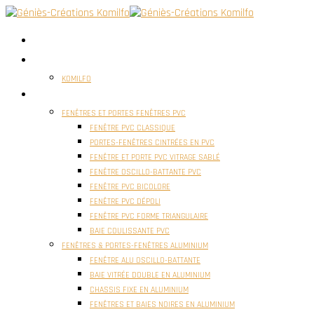
ACCUEIL
QUI SOMMES NOUS ?
KOMILFO
FENÊTRES
FENÊTRES ET PORTES FENÊTRES PVC
FENÊTRE PVC CLASSIQUE
PORTES-FENÊTRES CINTRÉES EN PVC
FENÊTRE ET PORTE PVC VITRAGE SABLÉ
FENÊTRE OSCILLO-BATTANTE PVC
FENÊTRE PVC BICOLORE
FENÊTRE PVC DÉPOLI
FENÊTRE PVC FORME TRIANGULAIRE
BAIE COULISSANTE PVC
FENÊTRES & PORTES-FENÊTRES ALUMINIUM
FENÊTRE ALU OSCILLO-BATTANTE
BAIE VITRÉE DOUBLE EN ALUMINIUM
CHASSIS FIXE EN ALUMINIUM
FENÊTRES ET BAIES NOIRES EN ALUMINIUM