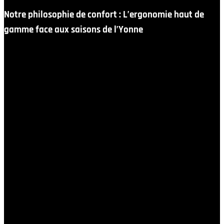
Notre philosophie de confort : L’ergonomie haut de
gamme face aux saisons de l’Yonne
Le climat de la Bourgogne est riche en nuances,
passant des hivers rigoureux et humides aux étés
radieux et parfois caniculaires. Ces amplitudes
thermiques imposent des contraintes exceptionnelles
aux mobiliers laissés en plein air. Là où les produits
standards ternissent, craquellent et perdent leur
confort en quelques mois, nos créations relèvent le défi
de la longévité absolue.
Dans notre démarche, le beau ne va jamais sans le
solide. Chaque modèle de notre gamme est
rigoureusement testé pour résister aux agressions du
temps, aux rayons ultraviolets et aux variations de
température, sans que son accueil ou sa souplesse ne
soient jamais altérés.