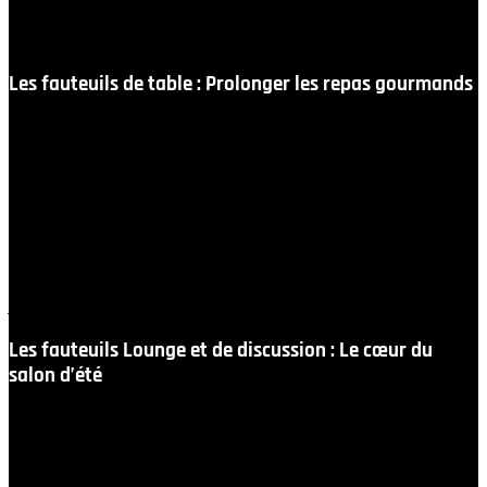
de
fauteuils extérieurs à Auxerre
à travers plusieurs
usages bien distincts.
Les fauteuils de table : Prolonger les repas gourmands
En Bourgogne, l’art de la table est une religion. Pour
faire honneur à vos repas de famille ou à vos réceptions
entre amis, l’assise se doit d’être irréprochable. Nos
fauteuils de repas, avec accoudoirs intégrés, offrent une
posture droite mais confortable, idéale pour savourer
de longs déjeuners à l’ombre d’une tonnelle. Empilables
ou d’une légèreté aérienne, ils ceignent vos tables de
jardin avec une élégance discrète.
Les fauteuils Lounge et de discussion : Le cœur du
salon d’été
Pour vos espaces de réception bas, nous concevons des
fauteuils profonds et enveloppants, véritables cocons
de bien-être. Équipés de coussins généreux à la densité