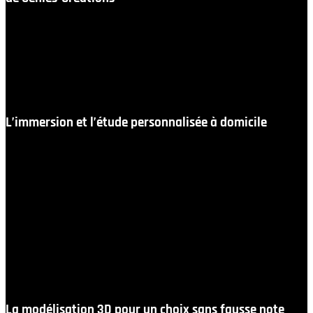
Faire l’acquisition d’un mobilier d’exception ne se
résume pas à un acte d’achat. C’est l’écriture d’un
projet de vie. En nous faisant confiance, vous profitez
de toute l’infrastructure de conseil et de logistique qui
fait la renommée de Géniès-Créations.
L’immersion et l’étude personnalisée à domicile
Nos designers et conseillers ne se contentent pas de
travailler sur catalogue. Nous nous déplaçons chez vous,
à Auxerre et dans les communes de l’Yonne, pour
analyser l’environnement direct de votre future
implantation. Nous mesurons l’espace disponible, nous
observons les perspectives visuelles depuis l’intérieur de
vos pièces de vie et nous étudions l’harmonie des
teintes pour que vos futurs fauteuils s’intègrent comme
s’ils avaient toujours fait partie du lieu.
La modélisation 3D pour un choix sans fausse note