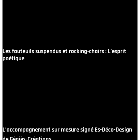
minutieusement calculée, ils invitent à de longues
conversations, à la lecture d’un livre ou à la dégustation
d’un cru local en fin de journée. Fauteuils pivotants à
360°, modèles bas au ras du sol ou chauffeuses
modulables : nous créons des salons extérieurs qui
rivalisent avec les plus beaux intérieurs.
Les fauteuils suspendus et rocking-chairs : L’esprit
poétique
Pour créer un point focal romantique ou ludique au
milieu d’un verger ou sur un coin de terrasse en bois,
découvrez nos fauteuils suspendus avec structure
autoportante et nos rocking-chairs contemporains. Le
balancement doux qu’ils procurent installe
immédiatement une sensation de déconnexion totale,
un instant suspendu loin du tumulte du quotidien.
L’accompagnement sur mesure signé Es-Déco-Design
de Géniès-Créations