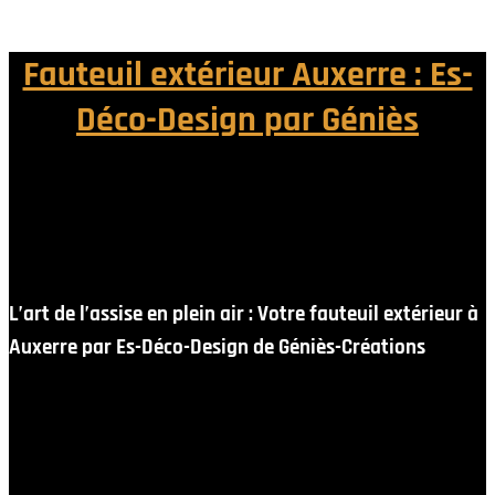
Fauteuil extérieur Auxerre : Es-
Déco-Design par Géniès
L’art de l’assise en plein air : Votre fauteuil extérieur à
Auxerre par Es-Déco-Design de Géniès-Créations
Lorsque les premiers jours printaniers s’installent sur le
paysage de l’Yonne, une envie irrésistible de ralentir le
rythme, de s’installer au soleil et de profiter de la
nature s’empare de nous. À Auxerre, la quête du bien-