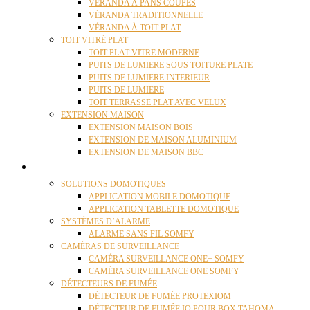
VÉRANDA À PANS COUPÉS
VÉRANDA TRADITIONNELLE
VÉRANDA À TOIT PLAT
TOIT VITRÉ PLAT
TOIT PLAT VITRE MODERNE
PUITS DE LUMIERE SOUS TOITURE PLATE
PUITS DE LUMIERE INTERIEUR
PUITS DE LUMIERE
TOIT TERRASSE PLAT AVEC VELUX
EXTENSION MAISON
EXTENSION MAISON BOIS
EXTENSION DE MAISON ALUMINIUM
EXTENSION DE MAISON BBC
DOMOTIQUE
SOLUTIONS DOMOTIQUES
APPLICATION MOBILE DOMOTIQUE
APPLICATION TABLETTE DOMOTIQUE
SYSTÈMES D’ALARME
ALARME SANS FIL SOMFY
CAMÉRAS DE SURVEILLANCE
CAMÉRA SURVEILLANCE ONE+ SOMFY
CAMÉRA SURVEILLANCE ONE SOMFY
DÉTECTEURS DE FUMÉE
DÉTECTEUR DE FUMÉE PROTEXIOM
DÉTECTEUR DE FUMÉE IO POUR BOX TAHOMA