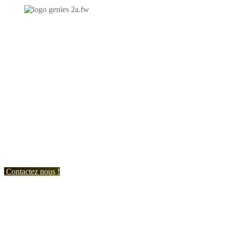
N'hésitez-pas à nous contacter et à nous demander un devis
personnalisé.
Nous vous accueillons du:
Lundi au Vendredi de 9h à 12h et de 14h à 19h
Samedi de 9h à 12h et de 14h à 17h
Contactez nous !