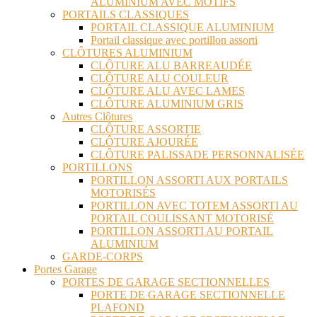
ALUMINIUM AVEC MOTIFS
PORTAILS CLASSIQUES
PORTAIL CLASSIQUE ALUMINIUM
Portail classique avec portillon assorti
CLÔTURES ALUMINIUM
CLÔTURE ALU BARREAUDÉE
CLÔTURE ALU COULEUR
CLÔTURE ALU AVEC LAMES
CLÔTURE ALUMINIUM GRIS
Autres Clôtures
CLÔTURE ASSORTIE
CLÔTURE AJOURÉE
CLÔTURE PALISSADE PERSONNALISÉE
PORTILLONS
PORTILLON ASSORTI AUX PORTAILS
MOTORISÉS
PORTILLON AVEC TOTEM ASSORTI AU
PORTAIL COULISSANT MOTORISÉ
PORTILLON ASSORTI AU PORTAIL
ALUMINIUM
GARDE-CORPS
Portes Garage
PORTES DE GARAGE SECTIONNELLES
PORTE DE GARAGE SECTIONNELLE
PLAFOND