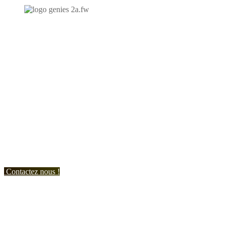
N'hésitez-pas à nous contacter et à nous demander un devis
personnalisé.
Nous vous accueillons du:
Lundi au Vendredi de 9h à 12h et de 14h à 19h
Samedi de 9h à 12h et de 14h à 17h
Contactez nous !