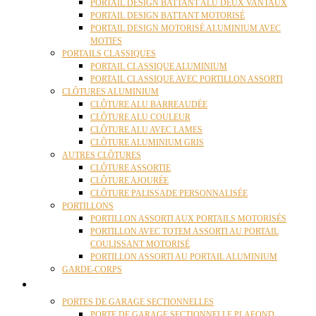
PORTAIL DESIGN BATTANT ALU DEUX VANTAUX
PORTAIL DESIGN BATTANT MOTORISÉ
PORTAIL DESIGN MOTORISÉ ALUMINIUM AVEC
MOTIFS
PORTAILS CLASSIQUES
PORTAIL CLASSIQUE ALUMINIUM
PORTAIL CLASSIQUE AVEC PORTILLON ASSORTI
CLÔTURES ALUMINIUM
CLÔTURE ALU BARREAUDÉE
CLÔTURE ALU COULEUR
CLÔTURE ALU AVEC LAMES
CLÔTURE ALUMINIUM GRIS
AUTRES CLÔTURES
CLÔTURE ASSORTIE
CLÔTURE AJOURÉE
CLÔTURE PALISSADE PERSONNALISÉE
PORTILLONS
PORTILLON ASSORTI AUX PORTAILS MOTORISÉS
PORTILLON AVEC TOTEM ASSORTI AU PORTAIL
COULISSANT MOTORISÉ
PORTILLON ASSORTI AU PORTAIL ALUMINIUM
GARDE-CORPS
PORTES GARAGE
PORTES DE GARAGE SECTIONNELLES
PORTE DE GARAGE SECTIONNELLE PLAFOND