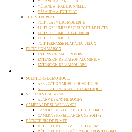
VÉRANDA À PANS COUPÉS
VÉRANDA TRADITIONNELLE
VÉRANDA À TOIT PLAT
TOIT VITRÉ PLAT
TOIT PLAT VITRE MODERNE
PUITS DE LUMIERE SOUS TOITURE PLATE
PUITS DE LUMIERE INTERIEUR
PUITS DE LUMIERE
TOIT TERRASSE PLAT AVEC VELUX
EXTENSION MAISON
EXTENSION MAISON BOIS
EXTENSION DE MAISON ALUMINIUM
EXTENSION DE MAISON BBC
DOMOTIQUE
SOLUTIONS DOMOTIQUES
APPLICATION MOBILE DOMOTIQUE
APPLICATION TABLETTE DOMOTIQUE
SYSTÈMES D’ALARME
ALARME SANS FIL SOMFY
CAMÉRAS DE SURVEILLANCE
CAMÉRA SURVEILLANCE ONE+ SOMFY
CAMÉRA SURVEILLANCE ONE SOMFY
DÉTECTEURS DE FUMÉE
DÉTECTEUR DE FUMÉE PROTEXIOM
DÉTECTEUR DE FUMÉE IO POUR BOX TAHOMA