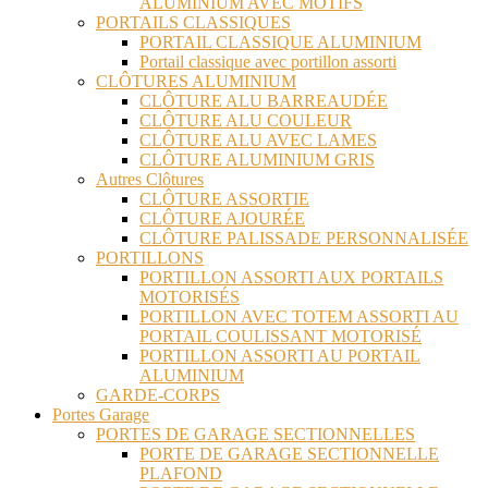
ALUMINIUM AVEC MOTIFS
PORTAILS CLASSIQUES
PORTAIL CLASSIQUE ALUMINIUM
Portail classique avec portillon assorti
CLÔTURES ALUMINIUM
CLÔTURE ALU BARREAUDÉE
CLÔTURE ALU COULEUR
CLÔTURE ALU AVEC LAMES
CLÔTURE ALUMINIUM GRIS
Autres Clôtures
CLÔTURE ASSORTIE
CLÔTURE AJOURÉE
CLÔTURE PALISSADE PERSONNALISÉE
PORTILLONS
PORTILLON ASSORTI AUX PORTAILS
MOTORISÉS
PORTILLON AVEC TOTEM ASSORTI AU
PORTAIL COULISSANT MOTORISÉ
PORTILLON ASSORTI AU PORTAIL
ALUMINIUM
GARDE-CORPS
Portes Garage
PORTES DE GARAGE SECTIONNELLES
PORTE DE GARAGE SECTIONNELLE
PLAFOND