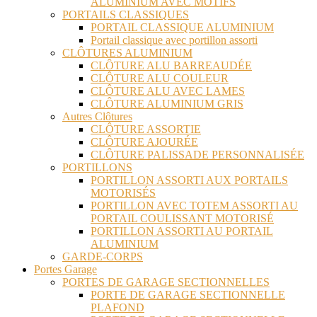
ALUMINIUM AVEC MOTIFS
PORTAILS CLASSIQUES
PORTAIL CLASSIQUE ALUMINIUM
Portail classique avec portillon assorti
CLÔTURES ALUMINIUM
CLÔTURE ALU BARREAUDÉE
CLÔTURE ALU COULEUR
CLÔTURE ALU AVEC LAMES
CLÔTURE ALUMINIUM GRIS
Autres Clôtures
CLÔTURE ASSORTIE
CLÔTURE AJOURÉE
CLÔTURE PALISSADE PERSONNALISÉE
PORTILLONS
PORTILLON ASSORTI AUX PORTAILS
MOTORISÉS
PORTILLON AVEC TOTEM ASSORTI AU
PORTAIL COULISSANT MOTORISÉ
PORTILLON ASSORTI AU PORTAIL
ALUMINIUM
GARDE-CORPS
Portes Garage
PORTES DE GARAGE SECTIONNELLES
PORTE DE GARAGE SECTIONNELLE
PLAFOND