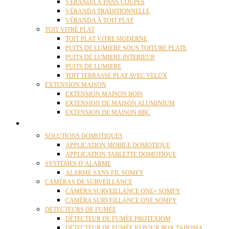
VÉRANDA À PANS COUPÉS
VÉRANDA TRADITIONNELLE
VÉRANDA À TOIT PLAT
TOIT VITRÉ PLAT
TOIT PLAT VITRE MODERNE
PUITS DE LUMIERE SOUS TOITURE PLATE
PUITS DE LUMIERE INTERIEUR
PUITS DE LUMIERE
TOIT TERRASSE PLAT AVEC VELUX
EXTENSION MAISON
EXTENSION MAISON BOIS
EXTENSION DE MAISON ALUMINIUM
EXTENSION DE MAISON BBC
DOMOTIQUE
SOLUTIONS DOMOTIQUES
APPLICATION MOBILE DOMOTIQUE
APPLICATION TABLETTE DOMOTIQUE
SYSTÈMES D’ALARME
ALARME SANS FIL SOMFY
CAMÉRAS DE SURVEILLANCE
CAMÉRA SURVEILLANCE ONE+ SOMFY
CAMÉRA SURVEILLANCE ONE SOMFY
DÉTECTEURS DE FUMÉE
DÉTECTEUR DE FUMÉE PROTEXIOM
DÉTECTEUR DE FUMÉE IO POUR BOX TAHOMA