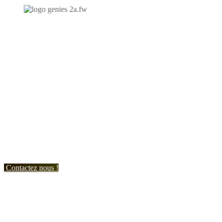
N'hésitez-pas à nous contacter et à nous demander un devis
personnalisé.
Nous vous accueillons du:
Lundi au Vendredi de 9h à 12h et de 14h à 19h
Samedi de 9h à 12h et de 14h à 17h
Contactez nous !