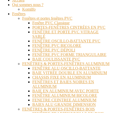
Accueil
Qui sommes nous ?
Komilfo
Fenêtres
Fenêtres et portes fenêtres PVC
Fenêtre PVC Classique
PORTES-FENÊTRES CINTRÉES EN PVC
FENÊTRE ET PORTE PVC VITRAGE
SABLÉ
FENÊTRE OSCILLO-BATTANTE PVC
FENÊTRE PVC BICOLORE
FENÊTRE PVC DÉPOLI
FENÊTRE PVC FORME TRIANGULAIRE
BAIE COULISSANTE PVC
FENÊTRES & PORTES-FENÊTRES ALUMINIUM
FENÊTRE ALU OSCILLO-BATTANTE
BAIE VITRÉE DOUBLE EN ALUMINIUM
CHASSIS FIXE EN ALUMINIUM
FENÊTRES ET BAIES NOIRES EN
ALUMINIUM
BAIE EN ALUMINIUM AVEC PORTE
FENÊTRE ALUMINIUM BICOLORE
FENETRE CEINTREE ALUMINIUM
BAIES ALU GRANDE DIMENSION
FENÊTRES & PORTES-FENÊTRES BOIS