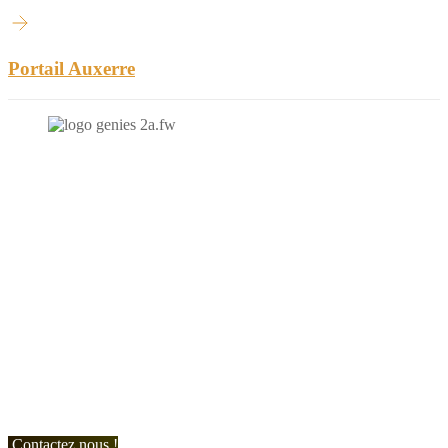
Portail Auxerre
N'hésitez-pas à nous contacter et à nous demander un devis
personnalisé.
Nous vous accueillons du:
Lundi au Vendredi de 9h à 12h et de 14h à 19h
Samedi de 9h à 12h et de 14h à 17h
Contactez nous !