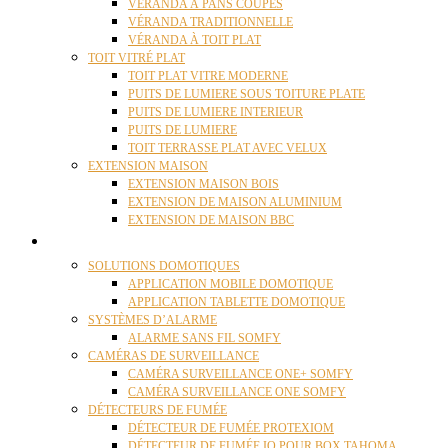
VÉRANDA À PANS COUPÉS
VÉRANDA TRADITIONNELLE
VÉRANDA À TOIT PLAT
TOIT VITRÉ PLAT
TOIT PLAT VITRE MODERNE
PUITS DE LUMIERE SOUS TOITURE PLATE
PUITS DE LUMIERE INTERIEUR
PUITS DE LUMIERE
TOIT TERRASSE PLAT AVEC VELUX
EXTENSION MAISON
EXTENSION MAISON BOIS
EXTENSION DE MAISON ALUMINIUM
EXTENSION DE MAISON BBC
DOMOTIQUE
SOLUTIONS DOMOTIQUES
APPLICATION MOBILE DOMOTIQUE
APPLICATION TABLETTE DOMOTIQUE
SYSTÈMES D’ALARME
ALARME SANS FIL SOMFY
CAMÉRAS DE SURVEILLANCE
CAMÉRA SURVEILLANCE ONE+ SOMFY
CAMÉRA SURVEILLANCE ONE SOMFY
DÉTECTEURS DE FUMÉE
DÉTECTEUR DE FUMÉE PROTEXIOM
DÉTECTEUR DE FUMÉE IO POUR BOX TAHOMA