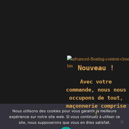
Nouveau !
Avec votre
commande,
nous nous
occupons de tout,
maçonnerie comprise
© 2019 GÉNIÈS CRÉATIONS KOMILFO | TOUS DROITS RÉSERVÉS
Nous utilisons des cookies pour vous garantir la meilleure
| REPRODUCTION INTERDITE |
NEWS
|
MENTIONS LÉGALES
.
!
expérience sur notre site web. Si vous continuez à utiliser ce
RÉALISATION
GROUPE VAS-Y !
site, nous supposerons que vous en êtes satisfait.