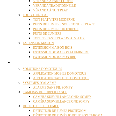
VÉRANDA À PANS COUPÉS
VÉRANDA TRADITIONNELLE
VÉRANDA À TOIT PLAT
TOIT VITRÉ PLAT
TOIT PLAT VITRE MODERNE
PUITS DE LUMIERE SOUS TOITURE PLATE
PUITS DE LUMIERE INTERIEUR
PUITS DE LUMIERE
TOIT TERRASSE PLAT AVEC VELUX
EXTENSION MAISON
EXTENSION MAISON BOIS
EXTENSION DE MAISON ALUMINIUM
EXTENSION DE MAISON BBC
DOMOTIQUE
SOLUTIONS DOMOTIQUES
APPLICATION MOBILE DOMOTIQUE
APPLICATION TABLETTE DOMOTIQUE
SYSTÈMES D’ALARME
ALARME SANS FIL SOMFY
CAMÉRAS DE SURVEILLANCE
CAMÉRA SURVEILLANCE ONE+ SOMFY
CAMÉRA SURVEILLANCE ONE SOMFY
DÉTECTEURS DE FUMÉE
DÉTECTEUR DE FUMÉE PROTEXIOM
DÉTECTEUR DE FUMÉE IO POUR BOX TAHOMA