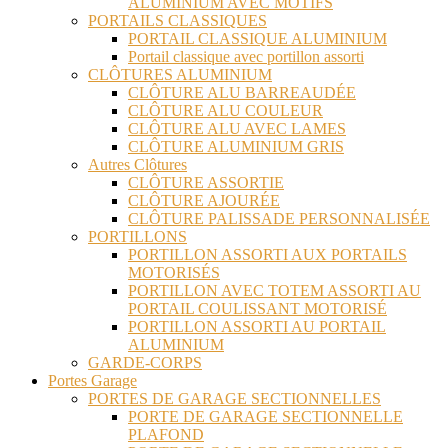
ALUMINIUM AVEC MOTIFS
PORTAILS CLASSIQUES
PORTAIL CLASSIQUE ALUMINIUM
Portail classique avec portillon assorti
CLÔTURES ALUMINIUM
CLÔTURE ALU BARREAUDÉE
CLÔTURE ALU COULEUR
CLÔTURE ALU AVEC LAMES
CLÔTURE ALUMINIUM GRIS
Autres Clôtures
CLÔTURE ASSORTIE
CLÔTURE AJOURÉE
CLÔTURE PALISSADE PERSONNALISÉE
PORTILLONS
PORTILLON ASSORTI AUX PORTAILS
MOTORISÉS
PORTILLON AVEC TOTEM ASSORTI AU
PORTAIL COULISSANT MOTORISÉ
PORTILLON ASSORTI AU PORTAIL
ALUMINIUM
GARDE-CORPS
Portes Garage
PORTES DE GARAGE SECTIONNELLES
PORTE DE GARAGE SECTIONNELLE
PLAFOND