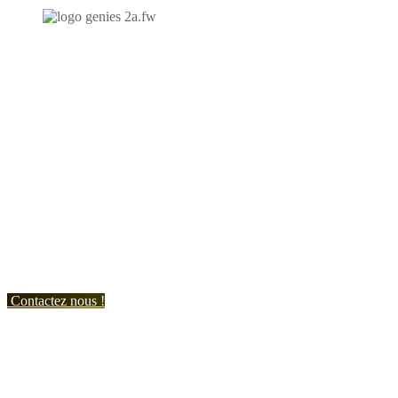
N'hésitez-pas à nous contacter et à nous demander un devis
personnalisé.
Nous vous accueillons du:
Lundi au Vendredi de 9h à 12h et de 14h à 19h
Samedi de 9h à 12h et de 14h à 17h
Contactez nous !