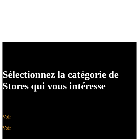
chaleureux et uniques, et nos stores en bois reflètent cet
engagement envers l’authenticité.
Contactez-nous dès aujourd’hui pour discuter de vos
besoins et commencer à transformer votre espace avec
l’élégance intemporelle des stores en bois.
Sélectionnez la catégorie de
Stores qui vous intéresse
Bannes Coffres et Semi-Coffres
Voir
Autres Stores
Voir