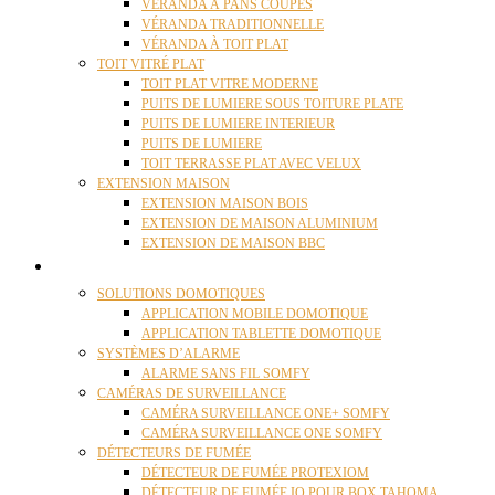
VÉRANDA À PANS COUPÉS
VÉRANDA TRADITIONNELLE
VÉRANDA À TOIT PLAT
TOIT VITRÉ PLAT
TOIT PLAT VITRE MODERNE
PUITS DE LUMIERE SOUS TOITURE PLATE
PUITS DE LUMIERE INTERIEUR
PUITS DE LUMIERE
TOIT TERRASSE PLAT AVEC VELUX
EXTENSION MAISON
EXTENSION MAISON BOIS
EXTENSION DE MAISON ALUMINIUM
EXTENSION DE MAISON BBC
DOMOTIQUE
SOLUTIONS DOMOTIQUES
APPLICATION MOBILE DOMOTIQUE
APPLICATION TABLETTE DOMOTIQUE
SYSTÈMES D’ALARME
ALARME SANS FIL SOMFY
CAMÉRAS DE SURVEILLANCE
CAMÉRA SURVEILLANCE ONE+ SOMFY
CAMÉRA SURVEILLANCE ONE SOMFY
DÉTECTEURS DE FUMÉE
DÉTECTEUR DE FUMÉE PROTEXIOM
DÉTECTEUR DE FUMÉE IO POUR BOX TAHOMA