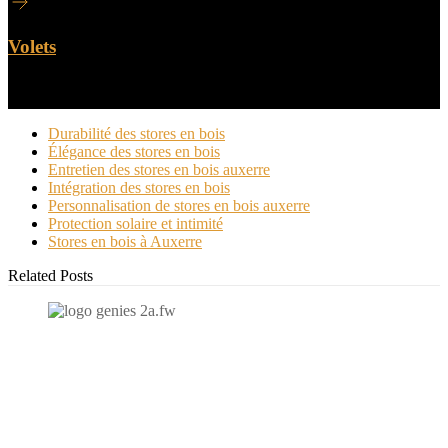
Volets
Durabilité des stores en bois
Élégance des stores en bois
Entretien des stores en bois auxerre
Intégration des stores en bois
Personnalisation de stores en bois auxerre
Protection solaire et intimité
Stores en bois à Auxerre
Related Posts
N'hésitez-pas à nous contacter et à nous demander un devis
personnalisé.
Nous vous accueillons du: