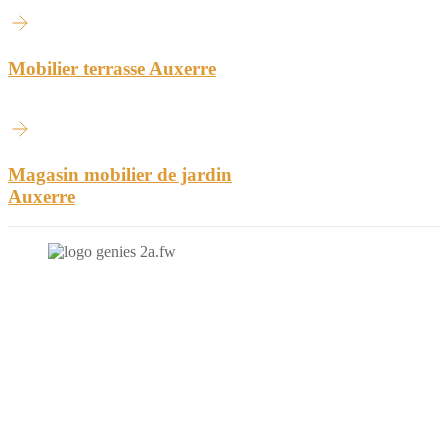
Mobilier terrasse Auxerre
Magasin mobilier de jardin
Auxerre
N'hésitez-pas à nous contacter et à nous demander un devis
personnalisé.
Nous vous accueillons du:
Lundi au Vendredi de 9h à 12h et de 14h à 19h
Samedi de 9h à 12h et de 14h à 17h