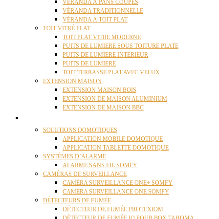
VÉRANDA À PANS COUPÉS
VÉRANDA TRADITIONNELLE
VÉRANDA À TOIT PLAT
TOIT VITRÉ PLAT
TOIT PLAT VITRE MODERNE
PUITS DE LUMIERE SOUS TOITURE PLATE
PUITS DE LUMIERE INTERIEUR
PUITS DE LUMIERE
TOIT TERRASSE PLAT AVEC VELUX
EXTENSION MAISON
EXTENSION MAISON BOIS
EXTENSION DE MAISON ALUMINIUM
EXTENSION DE MAISON BBC
DOMOTIQUE
SOLUTIONS DOMOTIQUES
APPLICATION MOBILE DOMOTIQUE
APPLICATION TABLETTE DOMOTIQUE
SYSTÈMES D’ALARME
ALARME SANS FIL SOMFY
CAMÉRAS DE SURVEILLANCE
CAMÉRA SURVEILLANCE ONE+ SOMFY
CAMÉRA SURVEILLANCE ONE SOMFY
DÉTECTEURS DE FUMÉE
DÉTECTEUR DE FUMÉE PROTEXIOM
DÉTECTEUR DE FUMÉE IO POUR BOX TAHOMA