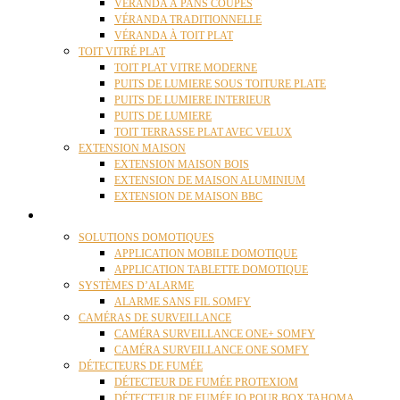
VÉRANDA À PANS COUPÉS
VÉRANDA TRADITIONNELLE
VÉRANDA À TOIT PLAT
TOIT VITRÉ PLAT
TOIT PLAT VITRE MODERNE
PUITS DE LUMIERE SOUS TOITURE PLATE
PUITS DE LUMIERE INTERIEUR
PUITS DE LUMIERE
TOIT TERRASSE PLAT AVEC VELUX
EXTENSION MAISON
EXTENSION MAISON BOIS
EXTENSION DE MAISON ALUMINIUM
EXTENSION DE MAISON BBC
DOMOTIQUE
SOLUTIONS DOMOTIQUES
APPLICATION MOBILE DOMOTIQUE
APPLICATION TABLETTE DOMOTIQUE
SYSTÈMES D’ALARME
ALARME SANS FIL SOMFY
CAMÉRAS DE SURVEILLANCE
CAMÉRA SURVEILLANCE ONE+ SOMFY
CAMÉRA SURVEILLANCE ONE SOMFY
DÉTECTEURS DE FUMÉE
DÉTECTEUR DE FUMÉE PROTEXIOM
DÉTECTEUR DE FUMÉE IO POUR BOX TAHOMA