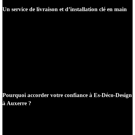
Un service de livraison et d’installation clé en main
Pour nous, l’expérience client ne s’arrête pas à la caisse
de notre magasin. Nous gérons l’intégralité de la chaîne
logistique. Nos propres équipes de monteurs et livreurs
professionnels se déplacent chez vous. Ils transportent
vos meubles avec soin, procèdent à l’assemblage
minutieux des structures, disposent les coussins selon le
plan validé ensemble et reprennent l’intégralité des
emballages pour recyclage. Votre espace est
immédiatement propre, fonctionnel et prêt à être
inauguré.
Pourquoi accorder votre confiance à Es-Déco-Design
à Auxerre ?
Choisir notre entreprise pour votre mobilier d’extérieur,
c’est faire le choix d’un partenaire local solide, engagé
dans la valorisation de l’habitat de sa région. Nous