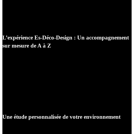
offre par des parasols déportés de grande envergure,
capables de résister aux vents et d’orienter leur ombre
protectrice tout au long de la journée grâce à des
mécanismes rotatifs à 360 degrés.
L’expérience Es-Déco-Design : Un accompagnement
sur mesure de A à Z
Ce qui nous différencie profondément des grandes
surfaces de distribution, c’est notre approche humaine,
notre écoute et notre service de conseil personnalisé.
Nous savons que chaque projet d’aménagement
extérieur est unique et mérite une attention sur mesure.
Lorsque vous franchissez le seuil de notre
magasin de
mobilier de jardin à Auxerre
, vous devenez le centre
de notre démarche.
Une étude personnalisée de votre environnement
Nous commençons par analyser votre espace, vos