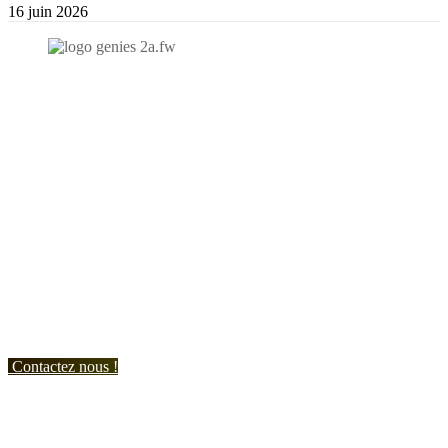
16 juin 2026
N'hésitez-pas à nous contacter et à nous demander un devis
personnalisé.
Nous vous accueillons du:
Lundi au Vendredi de 9h à 12h et de 14h à 19h
Samedi de 9h à 12h et de 14h à 17h
Contactez nous !