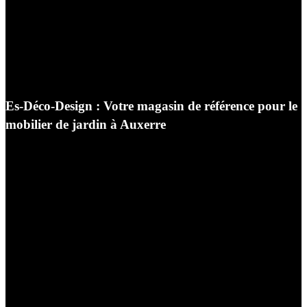
Es-Déco-Design : Votre magasin de référence pour le
mobilier de jardin à Auxerre
Bienvenue dans l’univers de la haute couture extérieure.
Chez
Es-Déco-Design
, nous croyons fermement que les
barrières entre l’architecture intérieure et l’aménagement
paysager doivent s’effacer pour laisser place à une
harmonie totale. Notre
magasin de mobilier de jardin
à Auxerre
est né d’une ambition simple mais exigeante
: offrir aux passionnés de décoration, aux amoureux du
confort et aux esthètes de l’Yonne un lieu unique où
l’inspiration rencontre l’excellence. Nous avons conçu
notre showroom comme une invitation au voyage, un
espace d’exposition vivant où chaque mise en scène