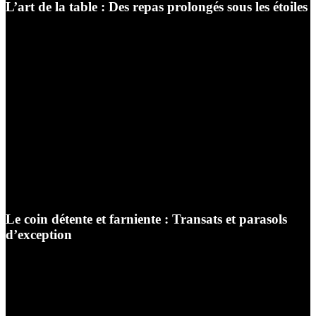
L’art de la table : Des repas prolongés sous les étoiles
Parce que la Bourgogne est une terre de gastronomie et
de partage, le coin repas extérieur se doit d’être
mémorable. Nous exposons une large variété de tables
de jardin : des modèles extensibles dotés de systèmes de
rallonges fluides et invisibles, des tables rondes propices
aux discussions animées, ou encore des tables hautes
pour une ambiance « bar de plage » très décontractée.
Nous les associons à des chaises ergonomiques, avec ou
sans accoudoirs, empilables pour un gain de place
optimal en hiver, mais toujours d’un design
irréprochable.
Le coin détente et farniente : Transats et parasols
d’exception
Pour les abords de votre piscine ou pour créer un coin
d’ombre bienfaiteur au milieu de votre pelouse, notre
magasin propose une gamme de bains de soleil réglables
et de lits d’extérieur majestueux. Nous complétons cette