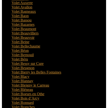
Volet Auxerre
Volet Avallon
Volet Bagneaux
Volet Baon
Volet Bassou
Volet Bazarnes
Volet Beaumont
Volet Beauvilliers
Volet Beauvoir
Volet Beine
Volet Bellechaume
Volet Béon
Volet Bernouil
Volet Béru
Volet Bessy sur Cure
Volet Beugnon
Volet Bierry les Belles Fontaines
Volet Blacy
Volet Blannay
Volet Bleigny le Carreau
Volet Bléneau
Volet Boeurs en Othe
Volet Bois d’Arcy
Volet Bonnard
Volet Branches