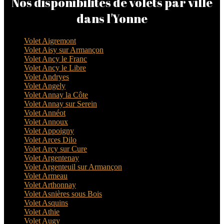
Nos disponibilités de volets par ville
dans l'Yonne
Volet Aigremont
Volet Aisy sur Armançon
Volet Ancy le Franc
Volet Ancy le Libre
Volet Andryes
Volet Angely
Volet Annay la Côte
Volet Annay sur Serein
Volet Annéot
Volet Annoux
Volet Appoigny
Volet Arces Dilo
Volet Arcy sur Cure
Volet Argentenay
Volet Argenteuil sur Armançon
Volet Armeau
Volet Arthonnay
Volet Asnières sous Bois
Volet Asquins
Volet Athie
Volet Augy