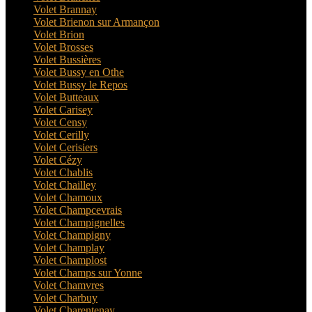
Volet Brannay
Volet Brienon sur Armançon
Volet Brion
Volet Brosses
Volet Bussières
Volet Bussy en Othe
Volet Bussy le Repos
Volet Butteaux
Volet Carisey
Volet Censy
Volet Cerilly
Volet Cerisiers
Volet Cézy
Volet Chablis
Volet Chailley
Volet Chamoux
Volet Champcevrais
Volet Champignelles
Volet Champigny
Volet Champlay
Volet Champlost
Volet Champs sur Yonne
Volet Chamvres
Volet Charbuy
Volet Charentenay