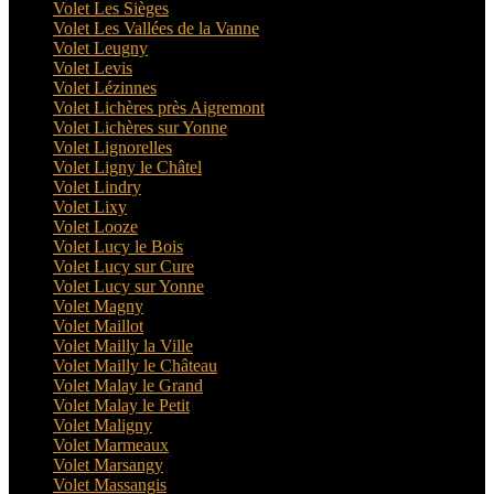
Volet Les Sièges
Volet Les Vallées de la Vanne
Volet Leugny
Volet Levis
Volet Lézinnes
Volet Lichères près Aigremont
Volet Lichères sur Yonne
Volet Lignorelles
Volet Ligny le Châtel
Volet Lindry
Volet Lixy
Volet Looze
Volet Lucy le Bois
Volet Lucy sur Cure
Volet Lucy sur Yonne
Volet Magny
Volet Maillot
Volet Mailly la Ville
Volet Mailly le Château
Volet Malay le Grand
Volet Malay le Petit
Volet Maligny
Volet Marmeaux
Volet Marsangy
Volet Massangis