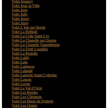
Volet Jouancy
Volet Joux la Ville
Volet Jouy
Volet Jully
Volet Junay
Volet Jussy
Volet L’Isle sur Serein
Volet La Belliole
Volet La Celle Saint Cyr
Volet La Chapelle sur Oreuse
Volet La Chapelle Vaupelteigne
Volet La Ferté Loupière
Volet La Postolle
Volet Lailly
Volet Lain
Volet Lainsecq
Volet Lalande
Volet Laroche Saint Cydroine
Volet Lasson
Volet Lavau
Volet Le Val d’Ocre
Volet Les Bordes
Volet Les Clérimois
Volet Les Hauts de Forterre
Volet Les Ormes