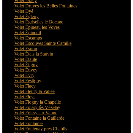
Volet Dracy
Volet Druyes les Belles Fontaines
Volet Dyé
Volet Égleny
Volet Égriselles le Bocage
Volet Épineau les Voves
Volet Épineuil
Volet Escamps
Volet Escolives Sainte Camille
Volet Esnon
Volet Étais la Sauvin
Volet Étaule
Volet Étigny
Volet Étivey
Volet Évry
Volet Festigny
Volet Flacy
Volet Fleury la Vallée
Volet Fleys
Volet Flogny la Chapelle
Volet Foissy lès Vézelay
Volet Foissy sur Vanne
Volet Fontaine la Gaillarde
Volet Fontaines
Volet Fontenay près Chablis