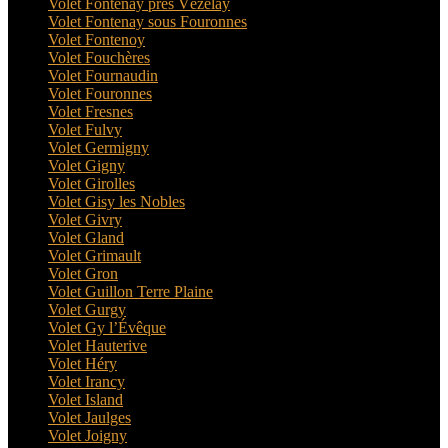
Volet Fontenay près Vézelay
Volet Fontenay sous Fouronnes
Volet Fontenoy
Volet Fouchères
Volet Fournaudin
Volet Fouronnes
Volet Fresnes
Volet Fulvy
Volet Germigny
Volet Gigny
Volet Girolles
Volet Gisy les Nobles
Volet Givry
Volet Gland
Volet Grimault
Volet Gron
Volet Guillon Terre Plaine
Volet Gurgy
Volet Gy l’Évêque
Volet Hauterive
Volet Héry
Volet Irancy
Volet Island
Volet Jaulges
Volet Joigny