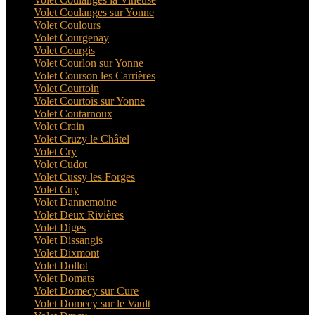
Volet Coulanges sur Yonne
Volet Coulours
Volet Courgenay
Volet Courgis
Volet Courlon sur Yonne
Volet Courson les Carrières
Volet Courtoin
Volet Courtois sur Yonne
Volet Coutarnoux
Volet Crain
Volet Cruzy le Châtel
Volet Cry
Volet Cudot
Volet Cussy les Forges
Volet Cuy
Volet Dannemoine
Volet Deux Rivières
Volet Diges
Volet Dissangis
Volet Dixmont
Volet Dollot
Volet Domats
Volet Domecy sur Cure
Volet Domecy sur le Vault