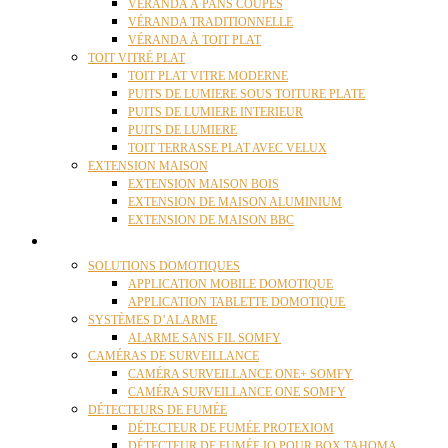
VÉRANDA À PANS COUPÉS
VÉRANDA TRADITIONNELLE
VÉRANDA À TOIT PLAT
TOIT VITRÉ PLAT
TOIT PLAT VITRE MODERNE
PUITS DE LUMIERE SOUS TOITURE PLATE
PUITS DE LUMIERE INTERIEUR
PUITS DE LUMIERE
TOIT TERRASSE PLAT AVEC VELUX
EXTENSION MAISON
EXTENSION MAISON BOIS
EXTENSION DE MAISON ALUMINIUM
EXTENSION DE MAISON BBC
DOMOTIQUE
SOLUTIONS DOMOTIQUES
APPLICATION MOBILE DOMOTIQUE
APPLICATION TABLETTE DOMOTIQUE
SYSTÈMES D’ALARME
ALARME SANS FIL SOMFY
CAMÉRAS DE SURVEILLANCE
CAMÉRA SURVEILLANCE ONE+ SOMFY
CAMÉRA SURVEILLANCE ONE SOMFY
DÉTECTEURS DE FUMÉE
DÉTECTEUR DE FUMÉE PROTEXIOM
DÉTECTEUR DE FUMÉE IO POUR BOX TAHOMA