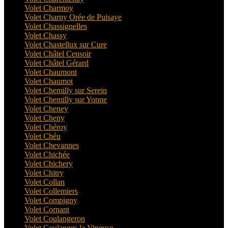
Volet Charmoy
Volet Charny Orée de Puisaye
Volet Chassignelles
Volet Chassy
Volet Chastellux sur Cure
Volet Châtel Censoir
Volet Châtel Gérard
Volet Chaumont
Volet Chaumot
Volet Chemilly sur Serein
Volet Chemilly sur Yonne
Volet Cheney
Volet Cheny
Volet Chéroy
Volet Chéu
Volet Chevannes
Volet Chichée
Volet Chichery
Volet Chitry
Volet Collan
Volet Collemiers
Volet Compigny
Volet Cornant
Volet Coulangeron
Volet Coulanges la Vineuse