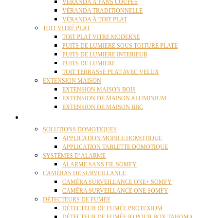
VÉRANDA À PANS COUPÉS
VÉRANDA TRADITIONNELLE
VÉRANDA À TOIT PLAT
TOIT VITRÉ PLAT
TOIT PLAT VITRE MODERNE
PUITS DE LUMIERE SOUS TOITURE PLATE
PUITS DE LUMIERE INTERIEUR
PUITS DE LUMIERE
TOIT TERRASSE PLAT AVEC VELUX
EXTENSION MAISON
EXTENSION MAISON BOIS
EXTENSION DE MAISON ALUMINIUM
EXTENSION DE MAISON BBC
DOMOTIQUE
SOLUTIONS DOMOTIQUES
APPLICATION MOBILE DOMOTIQUE
APPLICATION TABLETTE DOMOTIQUE
SYSTÈMES D’ALARME
ALARME SANS FIL SOMFY
CAMÉRAS DE SURVEILLANCE
CAMÉRA SURVEILLANCE ONE+ SOMFY
CAMÉRA SURVEILLANCE ONE SOMFY
DÉTECTEURS DE FUMÉE
DÉTECTEUR DE FUMÉE PROTEXIOM
DÉTECTEUR DE FUMÉE IO POUR BOX TAHOMA