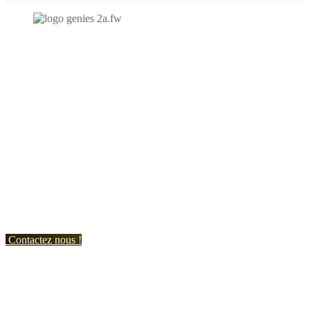
N'hésitez-pas à nous contacter et à nous demander un devis
personnalisé.
Nous vous accueillons du:
Lundi au Vendredi de 9h à 12h et de 14h à 19h
Samedi de 9h à 12h et de 14h à 17h
Contactez nous !