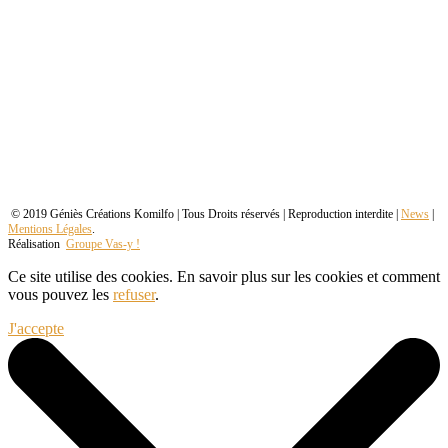
© 2019 Géniès Créations Komilfo | Tous Droits réservés | Reproduction interdite |
News
|
Mentions Légales
.
Réalisation
Groupe Vas-y !
Ce site utilise des cookies. En savoir plus sur les cookies et comment
vous pouvez les
refuser
.
J'accepte