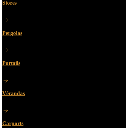
Stores
Pergolas
Portails
Vérandas
Carports