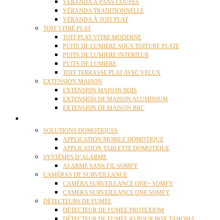
VÉRANDA À PANS COUPÉS
VÉRANDA TRADITIONNELLE
VÉRANDA À TOIT PLAT
TOIT VITRÉ PLAT
TOIT PLAT VITRE MODERNE
PUITS DE LUMIERE SOUS TOITURE PLATE
PUITS DE LUMIERE INTERIEUR
PUITS DE LUMIERE
TOIT TERRASSE PLAT AVEC VELUX
EXTENSION MAISON
EXTENSION MAISON BOIS
EXTENSION DE MAISON ALUMINIUM
EXTENSION DE MAISON BBC
DOMOTIQUE
SOLUTIONS DOMOTIQUES
APPLICATION MOBILE DOMOTIQUE
APPLICATION TABLETTE DOMOTIQUE
SYSTÈMES D’ALARME
ALARME SANS FIL SOMFY
CAMÉRAS DE SURVEILLANCE
CAMÉRA SURVEILLANCE ONE+ SOMFY
CAMÉRA SURVEILLANCE ONE SOMFY
DÉTECTEURS DE FUMÉE
DÉTECTEUR DE FUMÉE PROTEXIOM
DÉTECTEUR DE FUMÉE IO POUR BOX TAHOMA