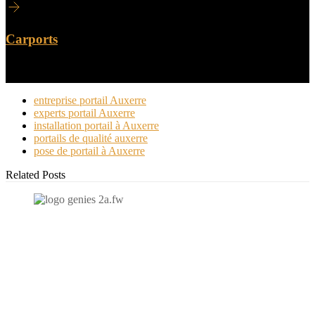
Carports
entreprise portail Auxerre
experts portail Auxerre
installation portail à Auxerre
portails de qualité auxerre
pose de portail à Auxerre
Related Posts
N'hésitez-pas à nous contacter et à nous demander un devis
personnalisé.
Nous vous accueillons du:
Lundi au Vendredi de 9h à 12h et de 14h à 19h