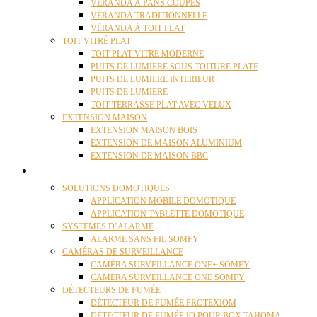
VÉRANDA À PANS COUPÉS
VÉRANDA TRADITIONNELLE
VÉRANDA À TOIT PLAT
TOIT VITRÉ PLAT
TOIT PLAT VITRE MODERNE
PUITS DE LUMIERE SOUS TOITURE PLATE
PUITS DE LUMIERE INTERIEUR
PUITS DE LUMIERE
TOIT TERRASSE PLAT AVEC VELUX
EXTENSION MAISON
EXTENSION MAISON BOIS
EXTENSION DE MAISON ALUMINIUM
EXTENSION DE MAISON BBC
DOMOTIQUE
SOLUTIONS DOMOTIQUES
APPLICATION MOBILE DOMOTIQUE
APPLICATION TABLETTE DOMOTIQUE
SYSTÈMES D’ALARME
ALARME SANS FIL SOMFY
CAMÉRAS DE SURVEILLANCE
CAMÉRA SURVEILLANCE ONE+ SOMFY
CAMÉRA SURVEILLANCE ONE SOMFY
DÉTECTEURS DE FUMÉE
DÉTECTEUR DE FUMÉE PROTEXIOM
DÉTECTEUR DE FUMÉE IO POUR BOX TAHOMA