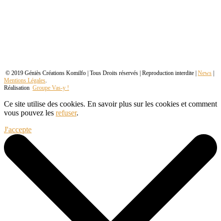
© 2019 Géniès Créations Komilfo | Tous Droits réservés | Reproduction interdite |
News
|
Mentions Légales
.
Réalisation
Groupe Vas-y !
Ce site utilise des cookies. En savoir plus sur les cookies et comment
vous pouvez les
refuser
.
J'accepte