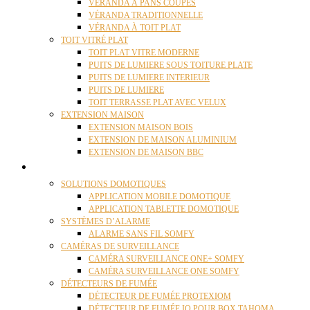
VÉRANDA À PANS COUPÉS
VÉRANDA TRADITIONNELLE
VÉRANDA À TOIT PLAT
TOIT VITRÉ PLAT
TOIT PLAT VITRE MODERNE
PUITS DE LUMIERE SOUS TOITURE PLATE
PUITS DE LUMIERE INTERIEUR
PUITS DE LUMIERE
TOIT TERRASSE PLAT AVEC VELUX
EXTENSION MAISON
EXTENSION MAISON BOIS
EXTENSION DE MAISON ALUMINIUM
EXTENSION DE MAISON BBC
DOMOTIQUE
SOLUTIONS DOMOTIQUES
APPLICATION MOBILE DOMOTIQUE
APPLICATION TABLETTE DOMOTIQUE
SYSTÈMES D’ALARME
ALARME SANS FIL SOMFY
CAMÉRAS DE SURVEILLANCE
CAMÉRA SURVEILLANCE ONE+ SOMFY
CAMÉRA SURVEILLANCE ONE SOMFY
DÉTECTEURS DE FUMÉE
DÉTECTEUR DE FUMÉE PROTEXIOM
DÉTECTEUR DE FUMÉE IO POUR BOX TAHOMA