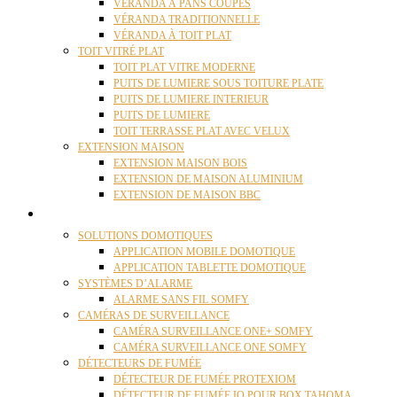
VÉRANDA À PANS COUPÉS
VÉRANDA TRADITIONNELLE
VÉRANDA À TOIT PLAT
TOIT VITRÉ PLAT
TOIT PLAT VITRE MODERNE
PUITS DE LUMIERE SOUS TOITURE PLATE
PUITS DE LUMIERE INTERIEUR
PUITS DE LUMIERE
TOIT TERRASSE PLAT AVEC VELUX
EXTENSION MAISON
EXTENSION MAISON BOIS
EXTENSION DE MAISON ALUMINIUM
EXTENSION DE MAISON BBC
DOMOTIQUE
SOLUTIONS DOMOTIQUES
APPLICATION MOBILE DOMOTIQUE
APPLICATION TABLETTE DOMOTIQUE
SYSTÈMES D’ALARME
ALARME SANS FIL SOMFY
CAMÉRAS DE SURVEILLANCE
CAMÉRA SURVEILLANCE ONE+ SOMFY
CAMÉRA SURVEILLANCE ONE SOMFY
DÉTECTEURS DE FUMÉE
DÉTECTEUR DE FUMÉE PROTEXIOM
DÉTECTEUR DE FUMÉE IO POUR BOX TAHOMA