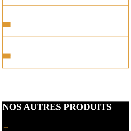
Portes PVC
Voir
Portes Alu Bois
Voir
Nous disposons également de portes intérieures et de
verrières n’hésitez pas à nous consulter.
NOS AUTRES PRODUITS