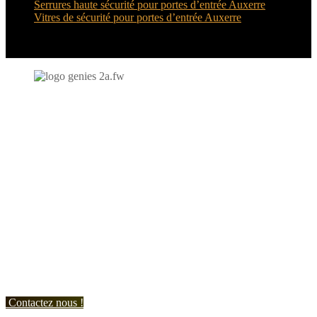
Serrures haute sécurité pour portes d’entrée Auxerre
Vitres de sécurité pour portes d’entrée Auxerre
N'hésitez-pas à nous contacter et à nous demander un devis
personnalisé.
Nous vous accueillons du:
Lundi au Vendredi de 9h à 12h et de 14h à 19h
Samedi de 9h à 12h et de 14h à 17h
Contactez nous !