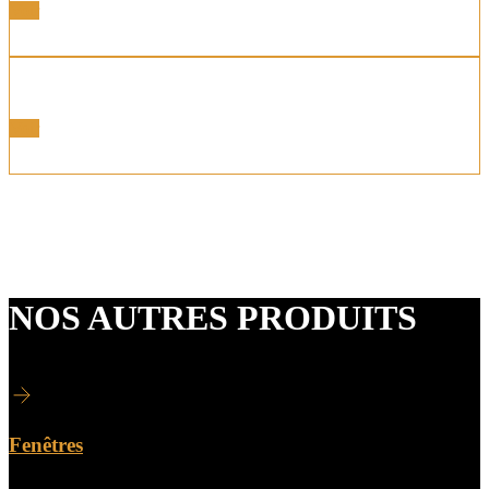
Voir
Portes Alu Bois
Voir
Nous disposons également de portes intérieures et de
verrières n’hésitez pas à nous consulter.
NOS AUTRES PRODUITS
Fenêtres