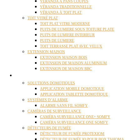
VÉRANDA À PANS COUPÉS
VÉRANDA TRADITIONNELLE
VÉRANDA À TOIT PLAT
TOIT VITRÉ PLAT
TOIT PLAT VITRE MODERNE
PUITS DE LUMIERE SOUS TOITURE PLATE
PUITS DE LUMIERE INTERIEUR
PUITS DE LUMIERE
TOIT TERRASSE PLAT AVEC VELUX
EXTENSION MAISON
EXTENSION MAISON BOIS
EXTENSION DE MAISON ALUMINIUM
EXTENSION DE MAISON BBC
DOMOTIQUE
SOLUTIONS DOMOTIQUES
APPLICATION MOBILE DOMOTIQUE
APPLICATION TABLETTE DOMOTIQUE
SYSTÈMES D’ALARME
ALARME SANS FIL SOMFY
CAMÉRAS DE SURVEILLANCE
CAMÉRA SURVEILLANCE ONE+ SOMFY
CAMÉRA SURVEILLANCE ONE SOMFY
DÉTECTEURS DE FUMÉE
DÉTECTEUR DE FUMÉE PROTEXIOM
DÉTECTEUR DE FUMÉE IO POUR BOX TAHOMA