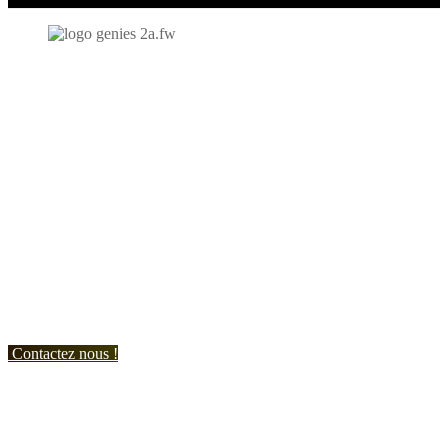
N'hésitez-pas à nous contacter et à nous demander un devis
personnalisé.
Nous vous accueillons du:
Lundi au Vendredi de 9h à 12h et de 14h à 19h
Samedi de 9h à 12h et de 14h à 17h
Contactez nous !