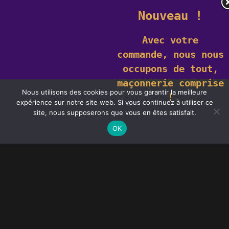
Nouveau !
Avec votre
commande,
nous nous
occupons de tout,
maçonnerie comprise
Nous utilisons des cookies pour vous garantir la meilleure
!
expérience sur notre site web. Si vous continuez à utiliser ce
Ce site utilise des cookies. En savoir plus sur les cookies et comment
site, nous supposerons que vous en êtes satisfait.
vous pouvez les
refuser
.
J'accepte
OK
Portes d'entrée design
moderne Auxerre