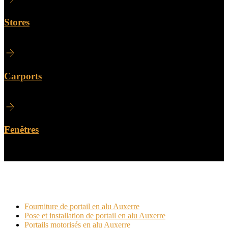
Stores
Carports
Fenêtres
Dans cette catégorie
Fourniture de portail en alu Auxerre
Pose et installation de portail en alu Auxerre
Portails motorisés en alu Auxerre