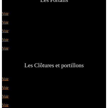
Les Portails
Battants
Voir
Coulissants
Voir
Contemporains
Voir
Classiques
Voir
Design
Voir
Les Clôtures et portillons
Clôtures aluminium
Voir
Autres Clôtures
Voir
Portillons
Voir
Garde Corps
Voir