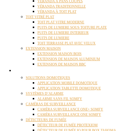
VÉRANDA À PANS COUPÉS
VÉRANDA TRADITIONNELLE
VÉRANDA À TOIT PLAT
TOIT VITRÉ PLAT
TOIT PLAT VITRE MODERNE
PUITS DE LUMIERE SOUS TOITURE PLATE
PUITS DE LUMIERE INTERIEUR
PUITS DE LUMIERE
TOIT TERRASSE PLAT AVEC VELUX
EXTENSION MAISON
EXTENSION MAISON BOIS
EXTENSION DE MAISON ALUMINIUM
EXTENSION DE MAISON BBC
DOMOTIQUE
SOLUTIONS DOMOTIQUES
APPLICATION MOBILE DOMOTIQUE
APPLICATION TABLETTE DOMOTIQUE
SYSTÈMES D’ALARME
ALARME SANS FIL SOMFY
CAMÉRAS DE SURVEILLANCE
CAMÉRA SURVEILLANCE ONE+ SOMFY
CAMÉRA SURVEILLANCE ONE SOMFY
DÉTECTEURS DE FUMÉE
DÉTECTEUR DE FUMÉE PROTEXIOM
DÉTECTEUR DE FUMÉE IO POUR BOX TAHOMA