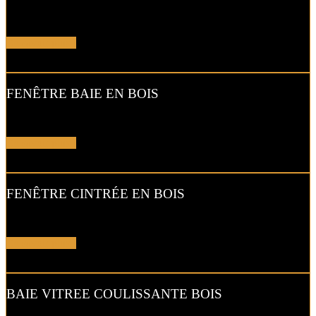
Respectez la tradition avec les fenêtres en bois…
En savoir plus !
FENÊTRE BAIE EN BOIS
Optez pour une valeur sûre avec cette baie en bois…
En savoir plus !
FENÊTRE CINTRÉE EN BOIS
Alliez charme et respect de l’architecture existante…
En savoir plus !
BAIE VITREE COULISSANTE BOIS