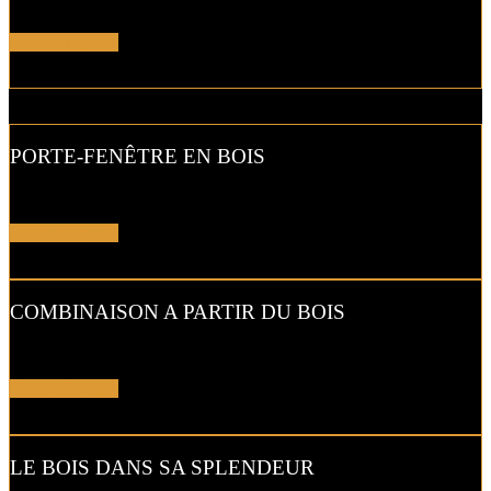
Affirmez votre personnalité avec toute la chaleur bois…
En savoir plus !
PORTE-FENÊTRE EN BOIS
Les menuiseries en bois peuvent être facilement repeintes…
En savoir plus !
COMBINAISON A PARTIR DU BOIS
Les menuiseries en bois s’adaptent à toutes les combinaisons…
En savoir plus !
LE BOIS DANS SA SPLENDEUR