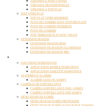
VÉRANDA À PANS COUPÉS
VÉRANDA TRADITIONNELLE
VÉRANDA À TOIT PLAT
TOIT VITRÉ PLAT
TOIT PLAT VITRE MODERNE
PUITS DE LUMIERE SOUS TOITURE PLATE
PUITS DE LUMIERE INTERIEUR
PUITS DE LUMIERE
TOIT TERRASSE PLAT AVEC VELUX
EXTENSION MAISON
EXTENSION MAISON BOIS
EXTENSION DE MAISON ALUMINIUM
EXTENSION DE MAISON BBC
DOMOTIQUE
SOLUTIONS DOMOTIQUES
APPLICATION MOBILE DOMOTIQUE
APPLICATION TABLETTE DOMOTIQUE
SYSTÈMES D’ALARME
ALARME SANS FIL SOMFY
CAMÉRAS DE SURVEILLANCE
CAMÉRA SURVEILLANCE ONE+ SOMFY
CAMÉRA SURVEILLANCE ONE SOMFY
DÉTECTEURS DE FUMÉE
DÉTECTEUR DE FUMÉE PROTEXIOM
DÉTECTEUR DE FUMÉE IO POUR BOX TAHOMA