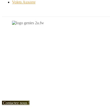
Volets Auxerre
N'hésitez-pas à nous contacter et à nous demander un devis
personnalisé.
Nous vous accueillons du:
Lundi au Vendredi de 9h à 12h et de 14h à 19h
Samedi de 9h à 12h et de 14h à 17h
Contactez nous !